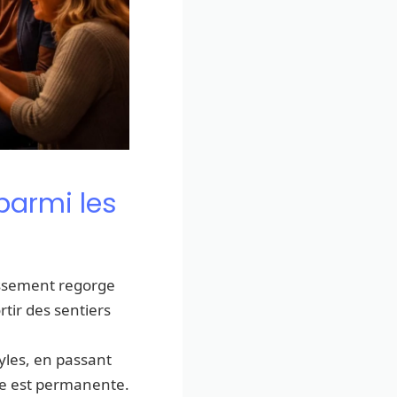
parmi les
issement regorge
tir des sentiers
yles, en passant
rte est permanente.