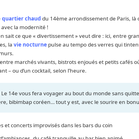
e
quartier chaud
du 14ème arrondissement de Paris, là o
 avec la modernité !
en sait ce que « divertissement » veut dire : ici, entre gr
es, la
vie nocturne
pulse au tempo des verres qui tintent
 murs.
 entre marchés vivants, bistrots enjoués et petits cafés où
nt – ou d’un cocktail, selon l’heure.
Le 14e vous fera voyager au bout du monde sans quitter 
e, bibimbap coréen… tout y est, avec le sourire en bonu
s et concerts improvisés dans les bars du coin
 d’ambiances, du café tranquille au bar bien animé