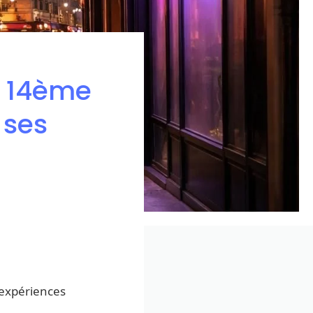
u 14ème
 ses
expériences