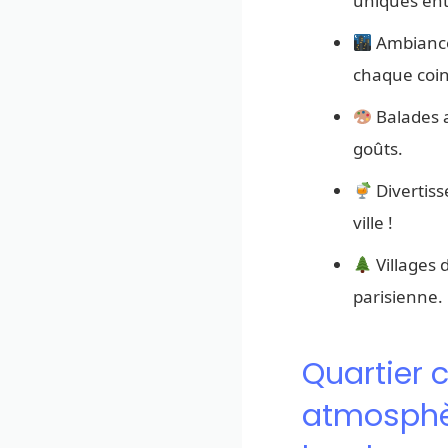
uniques entr
Ambiance 
chaque coin
Balades a
goûts.
Divertiss
ville !
Villages d
parisienne.
Quartier 
atmosphèr