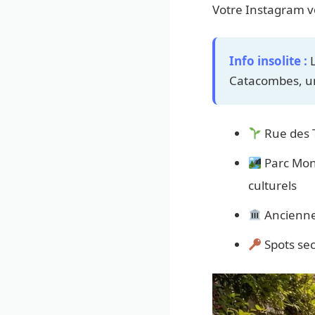
Votre Instagram v
Info insolite :
L
Catacombes, un 
Rue des T
Parc Mont
culturels
Ancienne 
Spots secr