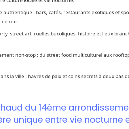
e culture locale et vie nocturne.
authentique : bars, cafés, restaurants exotiques et spo
 de rue.
rty, street art, ruelles bucoliques, histoire et lieux bran
ement non-stop : du street food multiculturel aux roofto
ans la ville : havres de paix et coins secrets à deux pas de
chaud du 14ème arrondissemen
e unique entre vie nocturne e