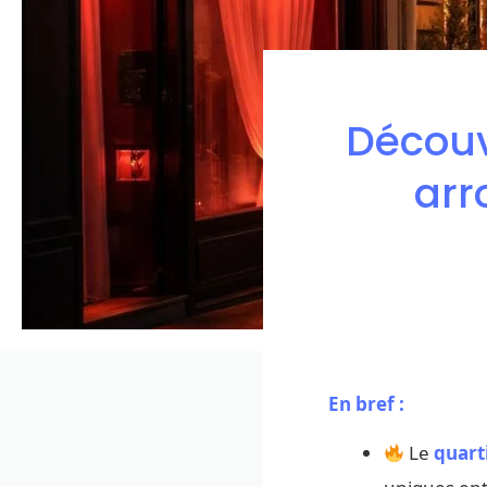
Découv
arr
En bref :
Le
quart