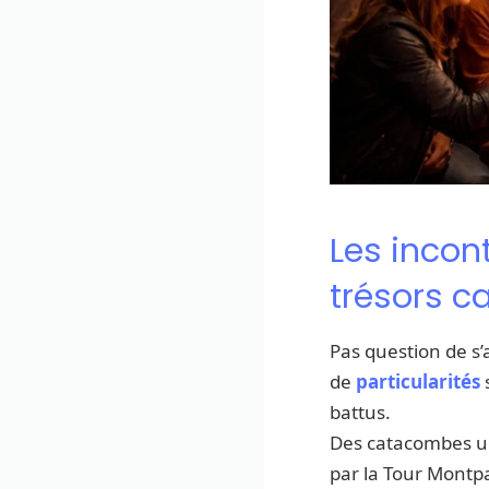
Les incon
trésors c
Pas question de s
de
particularités
s
battus.
Des catacombes un
par la Tour Montpa